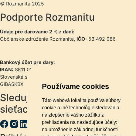
© Rozmanita 2025
Podporte Rozmanitu
Údaje pre darovanie 2 % z daní:
Občianske združenie Rozmanita,
IČO:
53 492 986
Bankový účet pre dary:
IBAN:
SK11 0900 0000 0051 7716 5479
Slovenská sporiteľňa, a.s. |
Kód banky:
0900 |
BIC/SWIFT:
GIBASKBX
Používame cookies
Sledujte nás na sociálnych
Táto webová lokalita používa súbory
sieťach
cookie a iné technológie sledovania
na zlepšenie vášho zážitku z
prehliadania na nasledujúce účely:
na umožnenie základnej funkčnosti